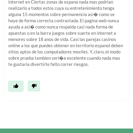
internet en Ciertas zonas de espana nada mas podrian
realizarlo a todos estos cuya su entretenimiento tenga
alguna 15 momentos sobre permanencia asi� como se
haye de forma correcta contrastada. El pagina web nunca
ayuda a asi� como nunca respalda casi nada forma de
apuestas o en la barra juegos sobre suerte en internet a
menores sobre 18 anos de vida. Casi las parejas casinos
online a los que puedes obtener en territorio espanol deben
sitios aptos de los computadores moviles. Y, claro, el modo
sobre prueba tambien seri�a excelente cuando nada mas
te gustaria divertirte falto correr riesgos.