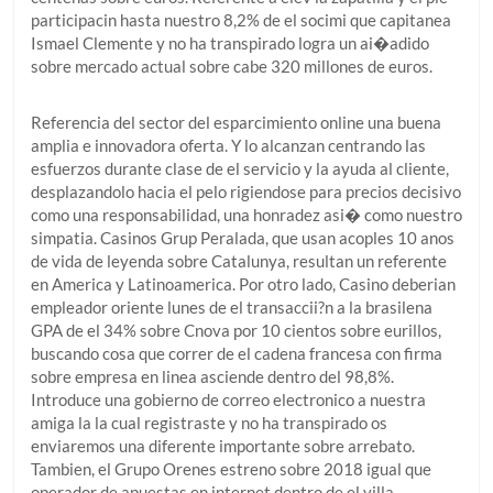
participacin hasta nuestro 8,2% de el socimi que capitanea
Ismael Clemente y no ha transpirado logra un ai�adido
sobre mercado actual sobre cabe 320 millones de euros.
Referencia del sector del esparcimiento online una buena
amplia e innovadora oferta. Y lo alcanzan centrando las
esfuerzos durante clase de el servicio y la ayuda al cliente,
desplazandolo hacia el pelo rigiendose para precios decisivo
como una responsabilidad, una honradez asi� como nuestro
simpatia. Casinos Grup Peralada, que usan acoples 10 anos
de vida de leyenda sobre Catalunya, resultan un referente
en America y Latinoamerica. Por otro lado, Casino deberian
empleador oriente lunes de el transaccii?n a la brasilena
GPA de el 34% sobre Cnova por 10 cientos sobre eurillos,
buscando cosa que correr de el cadena francesa con firma
sobre empresa en linea asciende dentro del 98,8%.
Introduce una gobierno de correo electronico a nuestra
amiga la la cual registraste y no ha transpirado os
enviaremos una diferente importante sobre arrebato.
Tambien, el Grupo Orenes estreno sobre 2018 igual que
operador de apuestas en internet dentro de el villa.