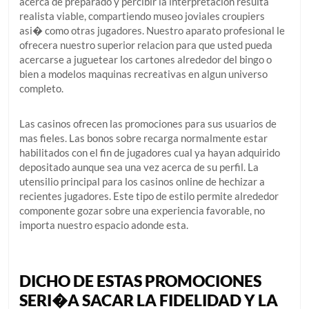
acerca de preparado y percibir la interpretacion resulta
realista viable, compartiendo museo joviales croupiers
asi� como otras jugadores. Nuestro aparato profesional le
ofrecera nuestro superior relacion para que usted pueda
acercarse a juguetear los cartones alrededor del bingo o
bien a modelos maquinas recreativas en algun universo
completo.
Las casinos ofrecen las promociones para sus usuarios de
mas fieles. Las bonos sobre recarga normalmente estar
habilitados con el fin de jugadores cual ya hayan adquirido
depositado aunque sea una vez acerca de su perfil. La
utensilio principal para los casinos online de hechizar a
recientes jugadores. Este tipo de estilo permite alrededor
componente gozar sobre una experiencia favorable, no
importa nuestro espacio adonde esta.
DICHO DE ESTAS PROMOCIONES
SERI�A SACAR LA FIDELIDAD Y LA