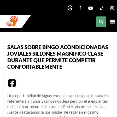
nd child menu
nd child menu
nd child menu
African Mommy
nd child menu
SALAS SOBRE BINGO ACONDICIONADAS
nd child menu
JOVIALES SILLONES MAGNIFICO CLASE
DURANTE QUE PERMITE COMPETIR
nd child menu
CONFORTABLEMENTE
nd child menu
nd child menu
nd child menu
Una oportunidad de juguetear que usan traspaso fantastico
referente a algunos casinos nos deja percibir el juego antes
de embarcar recursos favorable. Entre una proposicion de
juegos destacamos la posibilidad de retar en el casino