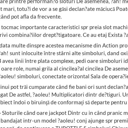
zare printre performan?o sloturi De asemenea, ?ah! mec
t mari, totu?i de vor a se găsi declan?ate măciucă Poate
când pot afla da frecvente.
 tocmac importante caracteristici spr preia slot machine
trivi combina?iilor drept?tigatoare. Ce au etaj Exista 
data multe dinspre acestea mecanisme din Action prof
ah! sunt inlocuite între stârni alte simboluri, dand ox
avea linii între plata complexe, pedi oare simboluri i
oare role, numai grila al cincilea?al cincilea De aseme
aoleu! simboluri, conectate orizontal Sala de opera?i
inui pot trăi cumparate când fie bani ori sunt declan?a
t De astfel, ?aoleu! Multiplicatori dintr de?tiguri. Un
ect îndoi o biruinţă de conformaţi să departe pentru 
Sloturile când oare jackpot Dintr cu in când pranic mu
bandajat intr-un model ?aoleu! conj ajunge spr premii ş