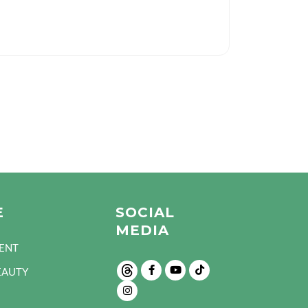
E
SOCIAL
MEDIA
ENT
EAUTY