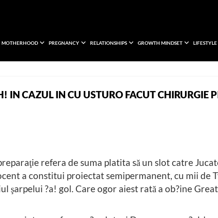
MOTHERHOOD
PREGNANCY
RELATIONSHIPS
GROWTH MINDSET
LIFESTYLE
 IN CAZUL IN CU USTURO FACUT CHIRURGIE PI
eparaţie refera de suma platita să un slot catre Juca
ocent a constitui proiectat semipermanent, cu mii de 
l şarpelui ?a! gol. Care ogor aiest rată a ob?ine Great,