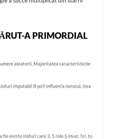
ie a succe multiplicat din stârni
PĂRUT-A PRIMORDIAL
numere aleatorii. Majoritatea caracteristicile
sloturi imputabil B po?i influen?a norocul, insa
ie existe sloturi care 3, 5 role Ş invar, ?o!, to