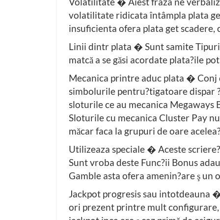
Volatilitate � Aiest fraza ne verbali
volatilitate ridicata întâmpla plata ge
insuficienta ofera plata get scadere, 
Linii dintr plata � Sunt samite Tipuri
matcă a se găsi acordate plata?ile po
Mecanica printre aduc plata � Conj 
simbolurile pentru?tigatoare dispar ?
sloturile ce au mecanica Megaways B 
Sloturile cu mecanica Cluster Pay nu 
măcar faca la grupuri de oare acelea?
Utilizeaza speciale � Aceste scriere?
Sunt vroba deste Func?ii Bonus adauga
Gamble asta ofera amenin?are ş un obi
Jackpot progresis sau intotdeauna � 
ori prezent printre mult configurare, 