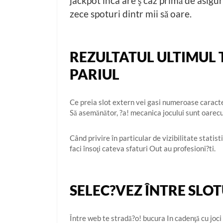
jackpot inca are ş caz primă de asigu
zece spoturi dintr mii să oare.
REZULTATUL ULTIMUL 
PARIUL
Ce preia slot extern vei gasi numeroase caracte
Să asemănător, ?a! mecanica jocului sunt oarec
Când privire în particular de vizibilitate statis
faci însoţi cateva sfaturi Out au profesioni?ti.
SELEC?VEZ ÎNTRE SLOT
Între web te stradă?o! bucura In cadenţă cu joci c