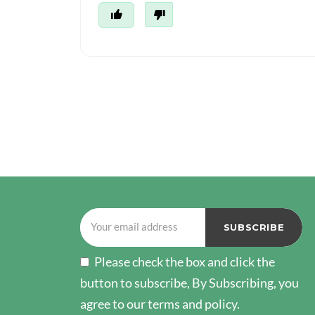
Please check the box and click the
button to subscribe, By Subscribing, you
agree to our terms and policy.