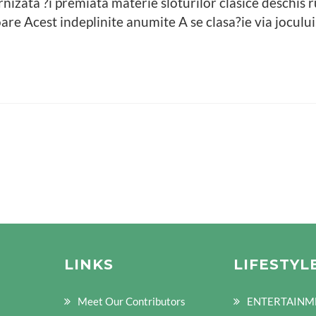
ernizata ?i premiata materie sloturilor clasice deschi
 oare Acest indeplinite anumite A se clasa?ie via jocului
LINKS
LIFESTYL
Meet Our Contributors
ENTERTAINM