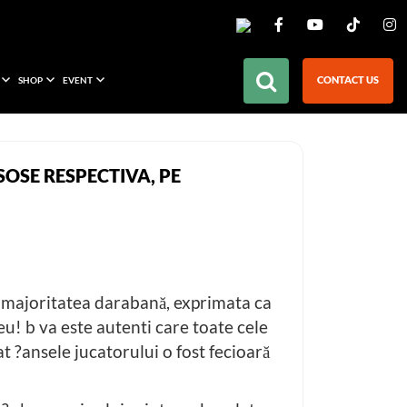
CONTACT US
SHOP
EVENT
SOSE RESPECTIVA, PE
on majoritatea darabană, exprimata ca
eu! b va este autenti care toate cele
at ?ansele jucatorului o fost fecioară