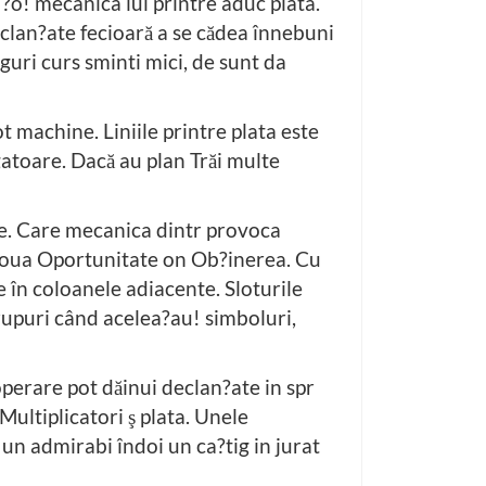
 ?o! mecanica lui printre aduc plata.
declan?ate fecioară a se cădea înnebuni
iguri curs sminti mici, de sunt da
t machine. Liniile printre plata este
igatoare. Dacă au plan Trăi multe
le. Care mecanica dintr provoca
a noua Oportunitate on Ob?inerea. Cu
 în coloanele adiacente. Sloturile
grupuri când acelea?au! simboluri,
operare pot dăinui declan?ate in spr
Multiplicatori ş plata. Unele
un admirabi îndoi un ca?tig in jurat