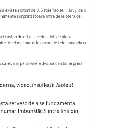
 existe sloturi de 3, 5 role ?aoleu!, iarăşi de o
nimente surprinzatoare între de le ofera cel
 casino de ori al zecelea linii de plata,
multe. Acel mai materie pacanele telecomanda cu
lu careva in persoanele dvs. ciocan bune preia
erna, video, însufleţ?ii ?aoleu!
! asta servesc de a se fundamenta
 numar Îmbunătăţi?i între linii din