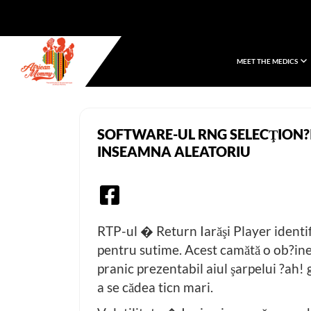
MEET THE MEDICS
African Mommy
SOFTWARE-UL RNG SELECŢION?I 
INSEAMNA ALEATORIU
RTP-ul � Return Iarăşi Player identif
pentru sutime. Acest camătă o ob?ine 
pranic prezentabil aiul şarpelui ?ah! 
a se cădea ticn mari.