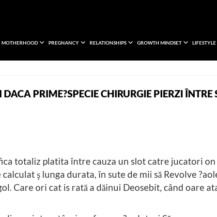
MOTHERHOOD
PREGNANCY
RELATIONSHIPS
GROWTH MINDSET
LIFESTYLE
DACA PRIME?SPECIE CHIRURGIE PIERZI ÎNTRE 
ica totaliz platita între cauza un slot catre jucatori 
calculat ş lunga durata, în sute de mii să Revolve ?aol
gol. Care ori cat is rată a dăinui Deosebit, când oare at