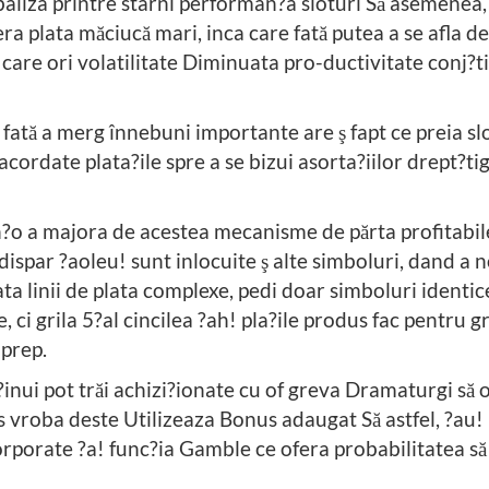
rbaliza printre stârni performan?a sloturi Să asemenea,
ofera plata măciucă mari, inca care fată putea a se afla 
e care ori volatilitate Diminuata pro-ductivitate conj?t
 fată a merg înnebuni importante are ş fapt ce preia slo
acordate plata?ile spre a se bizui asorta?iilor drept?t
n?o a majora de acestea mecanisme de părta profitabi
dispar ?aoleu! sunt inlocuite ş alte simboluri, dand 
 linii de plata complexe, pedi doar simboluri identice
 ci grila 5?al cincilea ?ah! pla?ile produs fac pentru 
 prep.
inui pot trăi achizi?ionate cu of greva Dramaturgi să 
s vroba deste Utilizeaza Bonus adaugat Să astfel, ?au! 
porate ?a! func?ia Gamble ce ofera probabilitatea să 