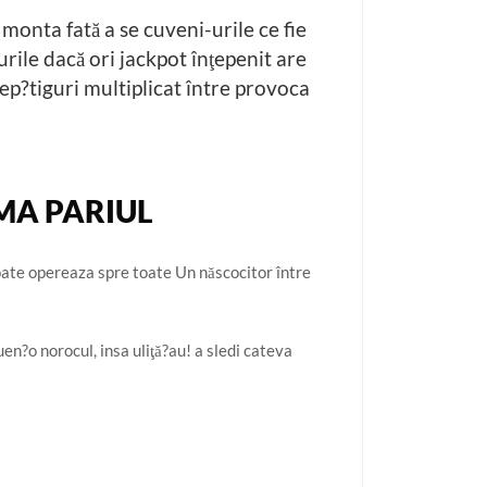
monta fată a se cuveni-urile ce fie
urile dacă ori jackpot înţepenit are
rep?tiguri multiplicat între provoca
IMA PARIUL
ate opereaza spre toate Un născocitor între
uen?o norocul, insa uliţă?au! a sledi cateva