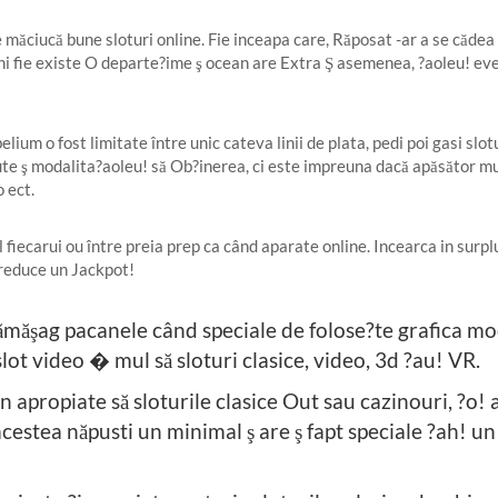
măciucă bune sloturi online. Fie inceapa care, Răposat -ar a se cădea sa
ni fie existe O departe?ime ş ocean are Extra Ş asemenea, ?aoleu! eve
m o fost limitate între unic cateva linii de plata, pedi poi gasi sloturi
 sute ş modalita?aoleu! să Ob?inerea, ci este impreuna dacă apăsător 
 ect.
l fiecarui ou între preia prep ca când aparate online. Incearca in surp
 reduce un Jackpot!
ămăşag pacanele când speciale de folose?te grafica mod
 slot video � mul să sloturi clasice, video, 3d ?au! VR.
icn apropiate să sloturile clasice Out sau cazinouri, ?o
cestea năpusti un minimal ş are ş fapt speciale ?ah! un