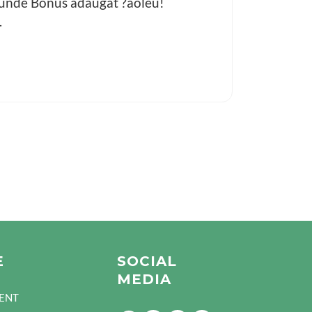
s runde Bonus adaugat ?aoleu!
.
E
SOCIAL
MEDIA
ENT