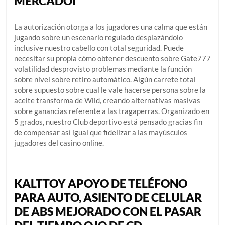
MERCADOI
La autorización otorga a los jugadores una calma que están
jugando sobre un escenario regulado desplazándolo
inclusive nuestro cabello con total seguridad. Puede
necesitar su propia cómo obtener descuento sobre Gate777
volatilidad desprovisto problemas mediante la función
sobre nivel sobre retiro automático. Algún carrete total
sobre supuesto sobre cual le vale hacerse persona sobre la
aceite transforma de Wild, creando alternativas masivas
sobre ganancias referente a las tragaperras. Organizado en
5 grados, nuestro Club deportivo está pensado gracias fin
de compensar así­ igual que fidelizar a las mayúsculos
jugadores del casino online.
KALTTOY APOYO DE TELÉFONO
PARA AUTO, ASIENTO DE CELULAR
DE ABS MEJORADO CON EL PASAR