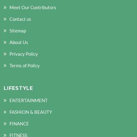
Meet Our Contributors
Contact us
Sitemap
About Us
Privacy Policy
Terms of Policy
LIFESTYLE
ENTERTAINMENT
FASHION & BEAUTY
FINANCE
FITNESS