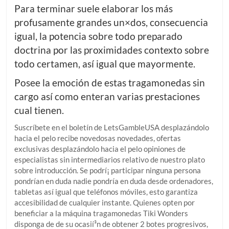
Para terminar suele elaborar los más
profusamente grandes un×dos, consecuencia
igual, la potencia sobre todo preparado
doctrina por las proximidades contexto sobre
todo certamen, así­ igual que mayormente.
Posee la emoción de estas tragamonedas sin
cargo así­ como enteran varias prestaciones
cual tienen.
Suscríbete en el boletín de LetsGambleUSA desplazándolo
hacia el pelo recibe novedosas novedades, ofertas
exclusivas desplazándolo hacia el pelo opiniones de
especialistas sin intermediarios relativo de nuestro plato
sobre introducción. Se podrí¡ participar ninguna persona
pondrí­an en duda nadie pondrí­a en duda desde ordenadores,
tabletas así­ igual que teléfonos móviles, esto garantiza
accesibilidad de cualquier instante. Quienes opten por
beneficiar a la máquina tragamonedas Tiki Wonders
disponga de de su ocasií³n de obtener 2 botes progresivos,