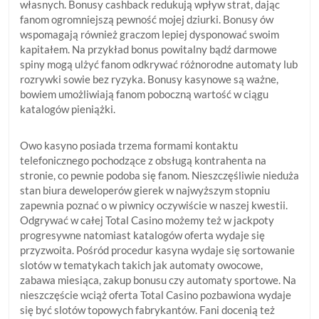
własnych. Bonusy cashback redukują wpływ strat, dając
fanom ogromniejszą pewność mojej dziurki. Bonusy ów
wspomagają również graczom lepiej dysponować swoim
kapitałem. Na przykład bonus powitalny bądź darmowe
spiny mogą ulżyć fanom odkrywać różnorodne automaty lub
rozrywki sowie bez ryzyka. Bonusy kasynowe są ważne,
bowiem umożliwiają fanom poboczną wartość w ciągu
katalogów pieniążki.
Owo kasyno posiada trzema formami kontaktu
telefonicznego pochodzące z obsługą kontrahenta na
stronie, co pewnie podoba się fanom. Nieszczęśliwie nieduża
stan biura deweloperów gierek w najwyższym stopniu
zapewnia poznać o w piwnicy oczywiście w naszej kwestii.
Odgrywać w całej Total Casino możemy też w jackpoty
progresywne natomiast katalogów oferta wydaje się
przyzwoita. Pośród procedur kasyna wydaje się sortowanie
slotów w tematykach takich jak automaty owocowe,
zabawa miesiąca, zakup bonusu czy automaty sportowe. Na
nieszczęście wciąż oferta Total Casino pozbawiona wydaje
się być slotów topowych fabrykantów. Fani docenią też