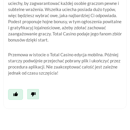
uciechy, by zagwarantować każdej osobie graczom pewne i
subtelne wrażenia. Wszelka uciecha posiada dużo typów,
więc będziesz wybrać owe, jaka najbardziej Ci odpowiada.
Podest proponuje hojne bonusy, w tym ogłoszenia powitalne
i gratyfikacyj lojalnościowe, ażeby zdołać zachować
zaangażowanie graczy. Total Casino podaje jego fanom zbiór
bonusów dzięki start.
Przemowa w istocie o Total Casino edycja mobilna. Później
starczy podwójnie przejechać pobrany plik i ukończyć przez
procedura aplikacji. Nie zaakceptować całość jest zależne
jednak od czasu szczęścia!