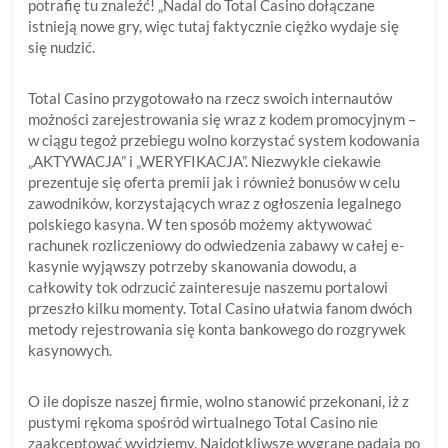
potrafię tu znaleźć! „Nadal do Total Casino dołączane
istnieją nowe gry, więc tutaj faktycznie ciężko wydaje się
się nudzić.
Total Casino przygotowało na rzecz swoich internautów
możności zarejestrowania się wraz z kodem promocyjnym –
w ciągu tegoż przebiegu wolno korzystać system kodowania
„AKTYWACJA” i „WERYFIKACJA”. Niezwykle ciekawie
prezentuje się oferta premii jak i również bonusów w celu
zawodników, korzystających wraz z ogłoszenia legalnego
polskiego kasyna. W ten sposób możemy aktywować
rachunek rozliczeniowy do odwiedzenia zabawy w całej e-
kasynie wyjąwszy potrzeby skanowania dowodu, a
całkowity tok odrzucić zainteresuje naszemu portalowi
przeszło kilku momenty. Total Casino ułatwia fanom dwóch
metody rejestrowania się konta bankowego do rozgrywek
kasynowych.
O ile dopisze naszej firmie, wolno stanowić przekonani, iż z
pustymi rękoma spośród wirtualnego Total Casino nie
zaakceptować wyjdziemy. Najdotkliwsze wygrane padają po