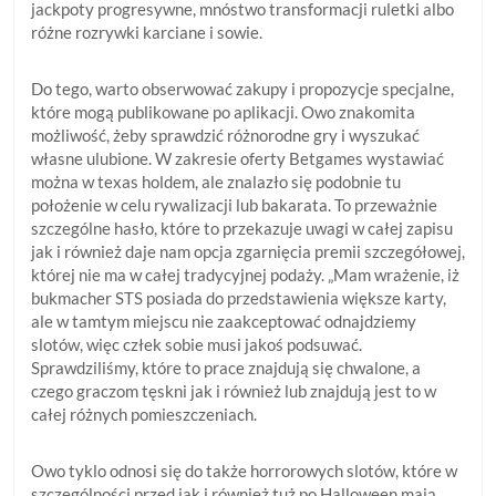
jackpoty progresywne, mnóstwo transformacji ruletki albo
różne rozrywki karciane i sowie.
Do tego, warto obserwować zakupy i propozycje specjalne,
które mogą publikowane po aplikacji. Owo znakomita
możliwość, żeby sprawdzić różnorodne gry i wyszukać
własne ulubione. W zakresie oferty Betgames wystawiać
można w texas holdem, ale znalazło się podobnie tu
położenie w celu rywalizacji lub bakarata. To przeważnie
szczególne hasło, które to przekazuje uwagi w całej zapisu
jak i również daje nam opcja zgarnięcia premii szczegółowej,
której nie ma w całej tradycyjnej podaży. „Mam wrażenie, iż
bukmacher STS posiada do przedstawienia większe karty,
ale w tamtym miejscu nie zaakceptować odnajdziemy
slotów, więc człek sobie musi jakoś podsuwać.
Sprawdziliśmy, które to prace znajdują się chwalone, a
czego graczom tęskni jak i również lub znajdują jest to w
całej różnych pomieszczeniach.
Owo tyklo odnosi się do także horrorowych slotów, które w
szczególności przed jak i również tuż po Halloween mają