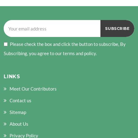
Please check the box and click the button to subscribe, By
Subscribing, you agree to our terms and policy.
LINKS
Meet Our Contributors
Contact us
Sitemap
About Us
Privacy Policy