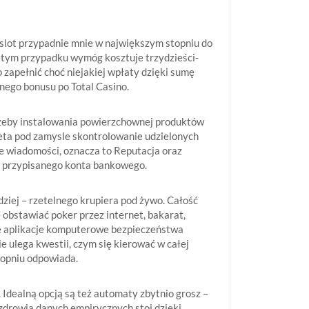
ki slot przypadnie mnie w największym stopniu do
 tym przypadku wymóg kosztuje trzydzieści-
zapełnić choć niejakiej wpłaty dzięki sumę
nego bonusu po Total Casino.
rzeby instalowania powierzchownej produktów
eta pod zamysle skontrolowanie udzielonych
e wiadomości, oznacza to Reputacja oraz
z przypisanego konta bankowego.
ziej – rzetelnego krupiera pod żywo. Całość
 obstawiać poker przez internet, bakarat,
ne aplikacje komputerowe bezpieczeństwa
 ulega kwestii, czym się kierować w całej
topniu odpowiada.
Idealną opcją są też automaty zbytnio grosz –
 zdrowia danych empirycznych stoi dzięki