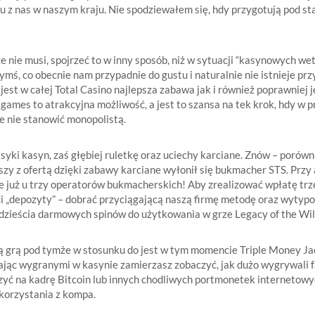
 z nas w naszym kraju. Nie spodziewałem się, hdy przygotują pod sta
że nie musi, spojrzeć to w inny sposób, niż w sytuacji “kasynowych w
zymś, co obecnie nam przypadnie do gustu i naturalnie nie istnieje pr
est w całej Total Casino najlepsza zabawa jak i również poprawniej j
games to atrakcyjna możliwość, a jest to szansa na tek krok, hdy w 
e nie stanowić monopolistą.
yki kasyn, zaś głębiej ruletkę oraz uciechy karciane. Znów – porówn
zy z ofertą dzięki zabawy karciane wyłonił się bukmacher STS. Przy 
ce już u trzy operatorów bukmacherskich! Aby zrealizować wpłatę trz
ości „depozyty” – dobrać przyciągającą naszą firmę metodę oraz wytyp
dzieścia darmowych spinów do użytkowania w grze Legacy of the Wil
 grą pod tymże w stosunku do jest w tym momencie Triple Money Jac
jając wygranymi w kasynie zamierzasz zobaczyć, jak dużo wygrywali 
czyć na kadrę Bitcoin lub innych chodliwych portmonetek internetowyc
orzystania z kompa.