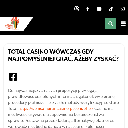
nd child menu
nd child menu
nd child menu
African Mommy
nd child menu
TOTAL CASINO WÓWCZAS GDY
nd child menu
NAJPOMYŚLNIEJ GRAĆ, AŻEBY ZYSKAĆ?
nd child menu
nd child menu
nd child menu
Do najważniejszych z tych propozycji przylegają
prawidłowość udzielonych informacji, gatunek wybieranej
nd child menu
procedury płatności i przyszłe metody weryfikacyjne, które
Total
https://spinsamurai-casino-pl.com/pl-pl/
Casino ma
możliwość używać dla zapewnienia bezpieczeństwa
sprawie. Postaw na przedkładaną alternatywę płatności,
wprowadź niezbędne dane, a w następnej kolejności