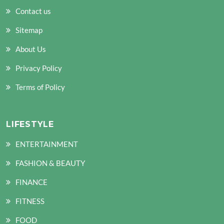
Contact us
Sitemap
About Us
Privacy Policy
Terms of Policy
LIFESTYLE
ENTERTAINMENT
FASHION & BEAUTY
FINANCE
FITNESS
FOOD