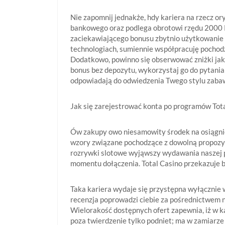
Nie zapomnij jednakże, hdy kariera na rzecz or
bankowego oraz podlega obrotowi rzędu 2000 Pl
zaciekawiającego bonusu zbytnio użytkowanie a
technologiach, sumiennie współpracuję pochod
Dodatkowo, powinno się obserwować zniżki jak
bonus bez depozytu, wykorzystaj go do pytania 
odpowiadają do odwiedzenia Twego stylu zaba
Jak się zarejestrować konta po programów Tot
Ów zakupy owo niesamowity środek na osiągnię
wzory związane pochodzące z dowolną propozyc
rozrywki slotowe wyjąwszy wydawania naszej p
momentu dołączenia. Total Casino przekazuje 
Taka kariera wydaje się przystępna wyłącznie 
recenzja poprowadzi ciebie za pośrednictwem na
Wielorakość dostępnych ofert zapewnia, iż w ka
poza twierdzenie tylko podniet; ma w zamiarze