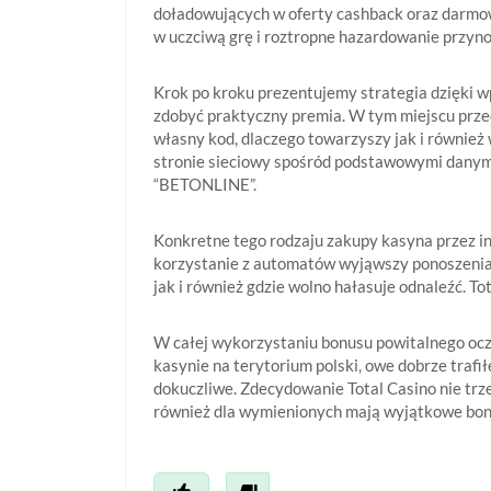
doładowujących w oferty cashback oraz darmowe
w uczciwą grę i roztropne hazardowanie przyno
Krok po kroku prezentujemy strategia dzięki 
zdobyć praktyczny premia. W tym miejscu przed
własny kod, dlaczego towarzyszy jak i również 
stronie sieciowy spośród podstawowymi danymi
“BETONLINE”.
Konkretne tego rodzaju zakupy kasyna przez int
korzystanie z automatów wyjąwszy ponoszenia 
jak i również gdzie wolno hałasuje odnaleźć. To
W całej wykorzystaniu bonusu powitalnego ocz
kasynie na terytorium polski, owe dobrze traf
dokuczliwe. Zdecydowanie Total Casino nie tr
również dla wymienionych mają wyjątkowe bon