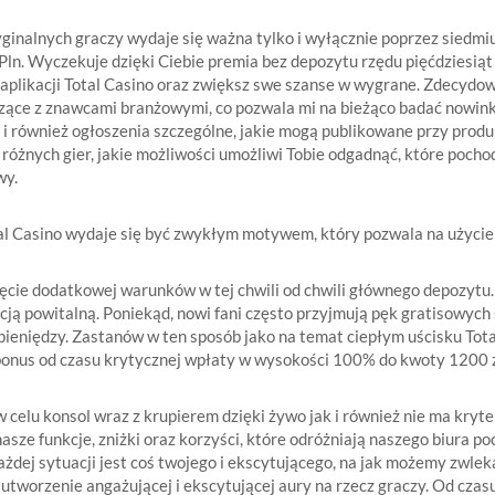
yginalnych graczy wydaje się ważna tylko i wyłącznie poprzez siedm
n. Wyczekuje dzięki Ciebie premia bez depozytu rzędu pięćdziesiąt P
plikacji Total Casino oraz zwiększ swe szanse w wygrane. Zdecydowa
zące z znawcami branżowymi, co pozwala mi na bieżąco badać nowink
 i również ogłoszenia szczególne, jakie mogą publikowane przy pro
różnych gier, jakie możliwości umożliwi Tobie odgadnąć, które pocho
wy.
al Casino wydaje się być zwykłym motywem, który pozwala na użycie
cie dodatkowej warunków w tej chwili od chwili głównego depozytu. 
ją powitalną. Poniekąd, nowi fani często przyjmują pęk gratisowyc
ieniędzy. Zastanów w ten sposób jako na temat ciepłym uścisku Tot
bonus od czasu krytycznej wpłaty w wysokości 100% do kwoty 1200 z
w celu konsol wraz z krupierem dzięki żywo jak i również nie ma kry
sze funkcje, zniżki oraz korzyści, które odróżniają naszego biura 
żdej sytuacji jest coś twojego i ekscytującego, na jak możemy zwlek
 utworzenie angażującej i ekscytującej aury na rzecz graczy. Od cza