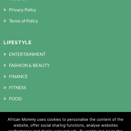
Privacy Policy
Terms of Policy
LIFESTYLE
ENTERTAINMENT
FASHION & BEAUTY
FINANCE
FITNESS
FOOD
African Mommy uses cookies to personalise the content of the
SOCIAL MEDIA
website, offer social sharing functions, analyse websites