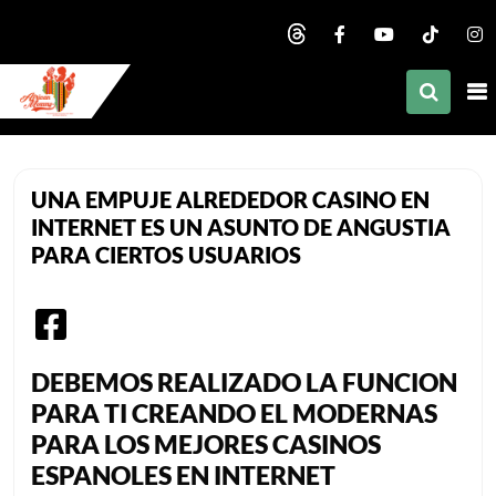
nd child menu
nd child menu
nd child menu
African Mommy
nd child menu
UNA EMPUJE ALREDEDOR CASINO EN
nd child menu
INTERNET ES UN ASUNTO DE ANGUSTIA
PARA CIERTOS USUARIOS
nd child menu
nd child menu
nd child menu
DEBEMOS REALIZADO LA FUNCION
nd child menu
PARA TI CREANDO EL MODERNAS
PARA LOS MEJORES CASINOS
ESPANOLES EN INTERNET