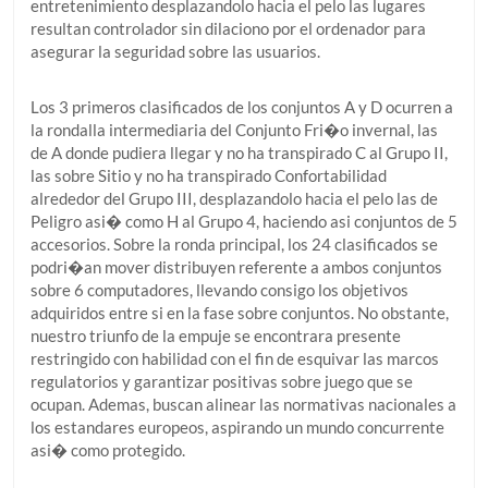
entretenimiento desplazandolo hacia el pelo las lugares
resultan controlador sin dilaciono por el ordenador para
asegurar la seguridad sobre las usuarios.
Los 3 primeros clasificados de los conjuntos A y D ocurren a
la rondalla intermediaria del Conjunto Fri�o invernal, las
de A donde pudiera llegar y no ha transpirado C al Grupo II,
las sobre Sitio y no ha transpirado Confortabilidad
alrededor del Grupo III, desplazandolo hacia el pelo las de
Peligro asi� como H al Grupo 4, haciendo asi conjuntos de 5
accesorios. Sobre la ronda principal, los 24 clasificados se
podri�an mover distribuyen referente a ambos conjuntos
sobre 6 computadores, llevando consigo los objetivos
adquiridos entre si en la fase sobre conjuntos. No obstante,
nuestro triunfo de la empuje se encontrara presente
restringido con habilidad con el fin de esquivar las marcos
regulatorios y garantizar positivas sobre juego que se
ocupan. Ademas, buscan alinear las normativas nacionales a
los estandares europeos, aspirando un mundo concurrente
asi� como protegido.