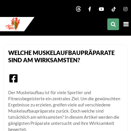
nd child menu
nd child menu
nd child menu
African Mommy
nd child menu
WELCHE MUSKELAUFBAUPRÄPARATE
nd child menu
SIND AM WIRKSAMSTEN?
nd child menu
nd child menu
nd child menu
Der Muskelaufbau ist für viele Sportler und
Fitnessbegeisterte ein zentrales Ziel. Um die gewünschten
nd child menu
Ergebnisse zu erzielen, greifen viele auf verschiedene
Muskelaufbaupräparate zurück. Doch welche sind
tatsächlich am wirksamsten? In diesem Artikel werden die
gängigsten Präparate untersucht und ihre Wirksamkeit
bewertet.