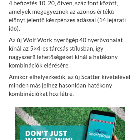
4 befizetés 10, 20, ötven, száz font között,
amelyek megegyeznek az azonos értékű
előnyt jelentő készpénzes adással (14 lejárati
idő).
Az új Wolf Work nyerőgép 40 nyerővonalat
kínál az 5×4-es tárcsás stílusban, így
nagyszerű lehetőségeket kínál a hatékony
kombinációk elérésére.
Amikor elhelyezkedik, az új Scatter kivételével
minden más jelhez hasonlóan hatékony
kombinációkat hoz létre.