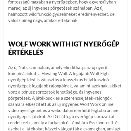
fontosságú magában a nyerőgépben, hogy egyensúlyban
maradj az új ingyenes pörgetések számában. Az új
halmozott wild funkció győzelmeket eredményezhet, de
valószínűleg nagy, amikor eltalálnak.
WOLF WORK WITH IGT NYERŐGÉP
ÉRTÉKELÉS
Az új Nuts szimbólum, amely elindíthatja az új nyerő
kombinációkat, a Howling Wolf. A legújabb Wolf Fight
nyerőgép ideális választás a klasszikus helyi kaszinó
nyerőgépek legújabb rajongóinak, valamint azoknak, akiket
vonz a bónusz sorozatok lehetősége, és ingyenes
pörgetések. A játékosok és a szerencsejáték-rajongók
számára elkészítettük az új ingyenes Wolf Work online
video nyerőgépet és a weboldalon elérhető legtöbb online
nyerőgépes játékot. Az IGT átfogó nyerőgép-sorozattal
rendelkezik, amely a farkasok új témájára összpontosít, és
ezeket a játékokat kézzel válogatták a csomagban, ami azt