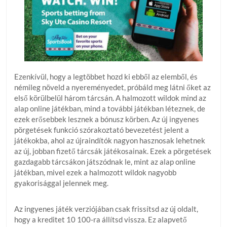
Ezenkívül, hogy a legtöbbet hozd ki ebből az elemből, és
némileg növeld a nyereményedet, próbáld meg látni őket az
első körülbelül három tárcsán. A halmozott wildok mind az
alap online játékban, mind a további játékban léteznek, de
ezek erősebbek lesznek a bónusz körben. Az új ingyenes
pörgetések funkció szórakoztató bevezetést jelent a
játékokba, ahol az újraindítók nagyon hasznosak lehetnek
az új, jobban fizető tárcsák játékosainak. Ezek a pörgetések
gazdagabb tárcsákon játszódnak le, mint az alap online
játékban, mivel ezek a halmozott wildok nagyobb
gyakorisággal jelennek meg.
Az ingyenes játék verziójában csak frissítsd az új oldalt,
hogy a kreditet 10 100-ra állítsd vissza. Ez alapvető