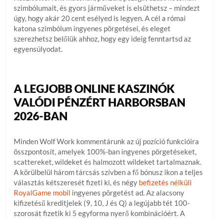
szimbólumait, és gyors járműveket is elsüthetsz – mindezt
úgy, hogy akár 20 cent esélyed is legyen. A cél a római
katona szimbólum ingyenes pörgetései, és eleget
szerezhetsz belőlük ahhoz, hogy egy ideig fenntartsd az
egyensúlyodat.
A LEGJOBB ONLINE KASZINÓK
VALÓDI PÉNZÉRT HARBORSBAN
2026-BAN
Minden Wolf Work kommentárunk az új pozíció funkcióira
összpontosít, amelyek 100%-ban ingyenes pörgetéseket,
scattereket, wildeket és halmozott wildeket tartalmaznak.
A körülbelül három tárcsás szívben a fő bónusz ikon a teljes
választás kétszeresét fizeti ki, és négy
befizetés nélküli
RoyalGame mobil
ingyenes pörgetést ad. Az alacsony
kifizetésű kreditjelek (9, 10, J és Q) a legújabb tét 100-
szorosát fizetik ki 5 egyforma nyerő kombinációért. A