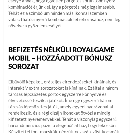
esélye annak, hogy egyetlen pörgetés során több nyerő
kombinációt érjünk el, így a pörgetés még izgalmasabb.
Tehát ez a szimbólum minden más ikonnal szemben
választható a nyerő kombinációk létrehozásához, némileg
növelve a győzelem esélyét.
BEFIZETÉS NÉLKÜLI ROYALGAME
MOBIL – HOZZÁADOTT BÓNUSZ
SOROZAT
Elbűvölő képeket, erőteljes elrendezéseket kínálnak, és
interaktív extra sorozatokat is kínálnak. Ezáltal a három
tárcsás lépcsőzetes portok egyszerre könnyűvé és
élvezetessé teszik a játékot. Íme egy egyszerű három
tárcsás lépcsőzetes játék, amely egyedi nyerővonallal
rendelkezik, és a régi dizájn ikonokat ötvözi a mindig
kifizetett nyereményekkel. Tehát a viszonylag egyszerű
háromdimenziós pozíció elegendő ahhoz, hogy lekössön.
Készítettél font macskák, pénzük, pezsgő, ezüst kocsmák