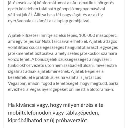
játékosok az új képformátumot az Automatikus pörgetés
opció közelében található gépopció megnyomásával
válthatják át. Állítsa be a tét nagyságát és az aktív
nyerővonalak számát az alaplap gombjaival.
A játék kifizetési limitje az első lépés, 100 000 másodperc,
ami egy teljes sor Nuts tárcsával érhető el. A játék átlagos
volatilitási csúcsa egészséges hangulatot áraszt, egységes
játékmenetet biztosítva, amely széles játékoskör számára
vonzó lehet. A bónuszjelek szükségességét a nagyszerű
funkciókhoz vezető úton nem szabad eltúlozni, mivel extra
izgalmat adnak a játékmenetnek. A játék képei és a
kezelőfelülete praktikus, és ha valaha is jártál Las
Vegasban, imádni fogod a lehetőséget, hogy megtudd, bárki
élvezheti a Vegas nyerőgépeket online itt a Slotorama-n.
Ha kíváncsi vagy, hogy milyen érzés a te
mobiltelefonodon vagy táblagépeden,
kipróbálhatod az új próbaverziót.