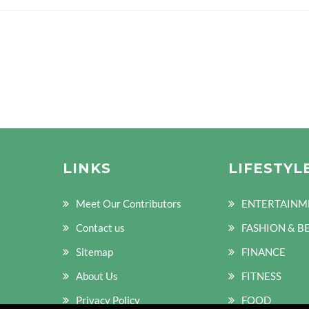
LINKS
LIFESTYL
Meet Our Contributors
ENTERTAINM
Contact us
FASHION & B
Sitemap
FINANCE
About Us
FITNESS
Privacy Policy
FOOD