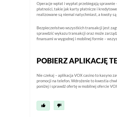
Operacje wpłat i wypłat przebiegają sprawnie
płatności, takie jak karty płatnicze i kredyto
realizowane są niemal natychmiast, a kwoty są
Bezpieczeństwo wszystkich transakcji jest za
sprawdzić wykazu transakcji oraz może zarządz
finansami w wygodnej i mobilnej formie – wszys
POBIERZ APLIKACJĘ TE
Nie czekaj – aplikacja VOX casino to kasyno zaw
promocji na telefon. Wdrożenie to kwestia chwi
poniżej i sprawdź ofertę w mobilnej ofercie VO