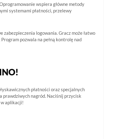
ze. Oprogramowanie wspiera główne metody
yjnymi systemami płatności, przelewy
we zabezpieczenia logowania. Gracz może łatwo
. Program pozwala na pełną kontrolę nad
INO!
 błyskawicznych płatności oraz specjalnych
ia prawdziwych nagród. Naciśnij przycisk
w aplikacji!