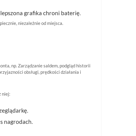
epszona grafika chroni baterię.
ecznie, niezależnie od miejsca.
onta, np. Zarządzanie saldem, podgląd historii
rzyjazności obsługi, prędkości działania i
 niej:
zeglądarkę.
us nagrodach.