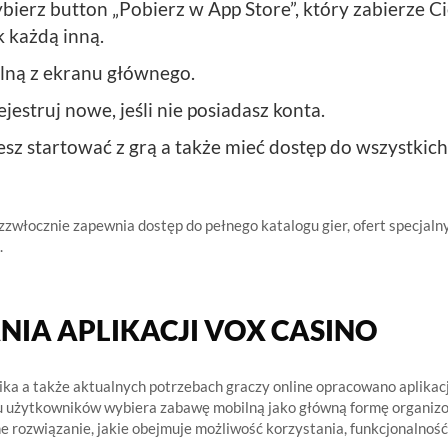
ybierz button „Pobierz w App Store”, który zabierze Ci
k każdą inną.
ilną z ekranu głównego.
jestruj nowe, jeśli nie posiadasz konta.
 startować z grą a także mieć dostęp do wszystkich f
zzwłocznie zapewnia dostęp do pełnego katalogu gier, ofert specjaln
.
IA APLIKACJI VOX CASINO
nika a także aktualnych potrzebach graczy online opracowano aplika
elu użytkowników wybiera zabawę mobilną jako główną formę organiz
ne rozwiązanie, jakie obejmuje możliwość korzystania, funkcjonalnoś