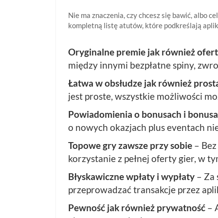
Nie ma znaczenia, czy chcesz się bawić, albo c
kompletną listę atutów, które podkreślają apli
Oryginalne premie jak również ofert
między innymi bezpłatne spiny, zwro
Łatwa w obsłudze jak również prost
jest proste, wszystkie możliwości m
Powiadomienia o bonusach i bonus
o nowych okazjach plus eventach n
Topowe gry zawsze przy sobie
– Bez 
korzystanie z pełnej oferty gier, w t
Błyskawiczne wpłaty i wypłaty
– Za 
przeprowadzać transakcje przez apli
Pewność jak również prywatność
– 