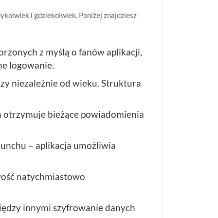
ykolwiek i gdziekolwiek. Poniżej znajdziesz
rzonych z myślą o fanów aplikacji,
ne logowanie.
zy niezależnie od wieku. Struktura
a otrzymuje bieżące powiadomienia
lunchu – aplikacja umożliwia
wość natychmiastowo
ędzy innymi szyfrowanie danych