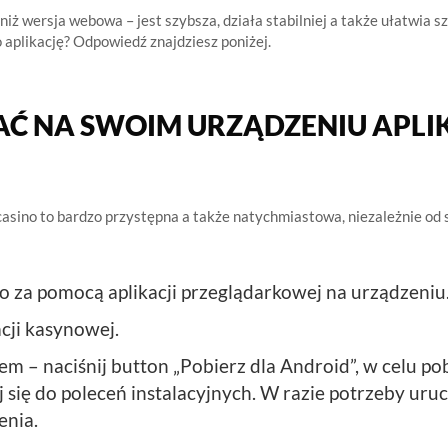
iż wersja webowa – jest szybsza, działa stabilniej a także ułatwia s
 aplikację? Odpowiedź znajdziesz poniżej.
Ć NA SWOIM URZĄDZENIU APLIK
asino to bardzo przystępna a także natychmiastowa, niezależnie od 
 za pomocą aplikacji przeglądarkowej na urządzeniu
cji kasynowej.
 – naciśnij button „Pobierz dla Android”, w celu pob
uj się do poleceń instalacyjnych. W razie potrzeby uru
enia.